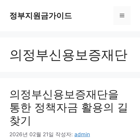
컨
텐
정부지원금가이드
메
츠
로
뉴
건
너
의정부신용보증재단
뛰
기
의정부신용보증재단을
통한 정책자금 활용의 길
찾기
2026년 02월 21일
작성자:
admin