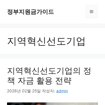
컨
텐
정부지원금가이드
메
츠
로
뉴
건
너
지역혁신선도기업
뛰
기
지역혁신선도기업의 정
책 자금 활용 전략
2026년 02월 25일
작성자:
admin