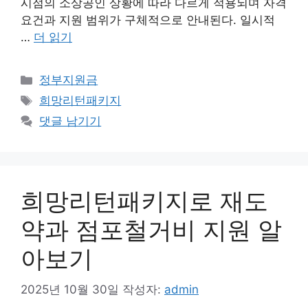
시점의 소상공인 상황에 따라 다르게 적용되며 자격
요건과 지원 범위가 구체적으로 안내된다. 일시적
…
더 읽기
카
정부지원금
테
태
희망리턴패키지
고
그
댓글 남기기
리
희망리턴패키지로 재도
약과 점포철거비 지원 알
아보기
2025년 10월 30일
작성자:
admin