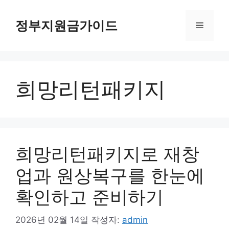
컨
텐
정부지원금가이드
메
츠
로
뉴
건
너
희망리턴패키지
뛰
기
희망리턴패키지로 재창
업과 원상복구를 한눈에
확인하고 준비하기
2026년 02월 14일
작성자:
admin