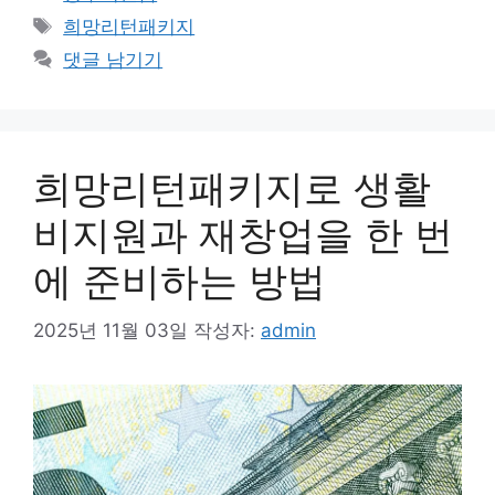
테
태
희망리턴패키지
고
그
댓글 남기기
리
희망리턴패키지로 생활
비지원과 재창업을 한 번
에 준비하는 방법
2025년 11월 03일
작성자:
admin