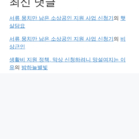
최신 댓글
서류 뭉치만 남은 소상공인 지원 사업 신청기
의
햇
살담요
서류 뭉치만 남은 소상공인 지원 사업 신청기
의
비
상근인
생활비 지원 정책, 막상 신청하려니 망설여지는 이
유
의
밤하늘별빛
생활비 지원 정책, 막상 신청하려니 망설여지는 이
유
의
달콤한흔적
생활비 지원 정책, 막상 신청하려니 망설여지는 이
유
의
수입금평가
© 2026 정부지원금가이드
• 제작됨
GeneratePress