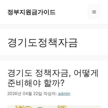
컨
텐
정부지원금가이드
메
츠
로
뉴
건
너
경기도정책자금
뛰
기
경기도 정책자금, 어떻게
준비해야 할까?
2026년 04월 22일
작성자:
admin