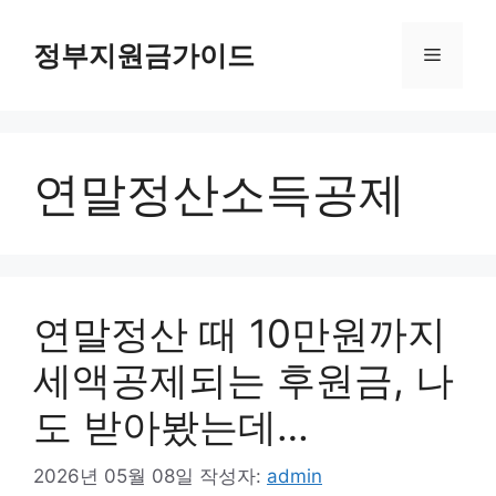
컨
텐
정부지원금가이드
메
츠
로
뉴
건
너
연말정산소득공제
뛰
기
연말정산 때 10만원까지
세액공제되는 후원금, 나
도 받아봤는데…
2026년 05월 08일
작성자:
admin