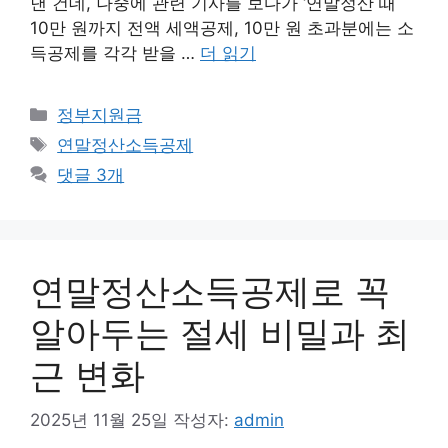
낸 건데, 나중에 관련 기사를 보다가 ‘연말정산 때
10만 원까지 전액 세액공제, 10만 원 초과분에는 소
득공제를 각각 받을 …
더 읽기
카
정부지원금
테
태
연말정산소득공제
고
그
댓글 3개
리
연말정산소득공제로 꼭
알아두는 절세 비밀과 최
근 변화
2025년 11월 25일
작성자:
admin