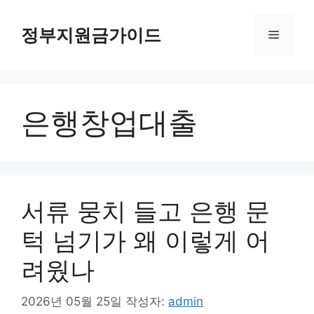
컨
텐
정부지원금가이드
메
츠
로
뉴
건
너
은행창업대출
뛰
기
서류 뭉치 들고 은행 문
턱 넘기가 왜 이렇게 어
려웠나
2026년 05월 25일
작성자:
admin