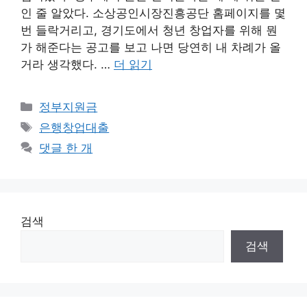
인 줄 알았다. 소상공인시장진흥공단 홈페이지를 몇
번 들락거리고, 경기도에서 청년 창업자를 위해 뭔
가 해준다는 공고를 보고 나면 당연히 내 차례가 올
거라 생각했다. …
더 읽기
카
정부지원금
테
태
은행창업대출
고
그
댓글 한 개
리
검색
검색