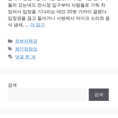
둘러 갔는데도 전시장 입구부터 사람들로 가득 차
있어서 입장을 기다리는 데만 20분 가까이 걸렸다.
입장권을 끊고 들어가니 사방에서 마이크 소리와 음
식 냄새, …
더 읽기
카
정부지원금
테
태
체인점창업
고
그
댓글 한 개
리
검색
검색