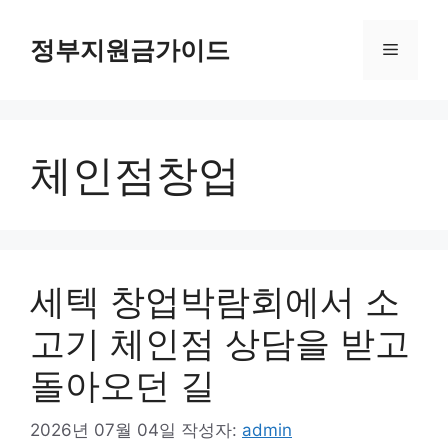
컨
텐
정부지원금가이드
메
츠
로
뉴
건
너
체인점창업
뛰
기
세텍 창업박람회에서 소
고기 체인점 상담을 받고
돌아오던 길
2026년 07월 04일
작성자:
admin